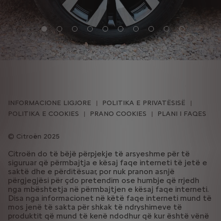
INFORMACIONE LIGJORE
POLITIKA E PRIVATËSISË
POLITIKA E COOKIES
PRANO COOKIES
PLANI I FAQES
Citroën 2025
Citroën do të bëjë përpjekje të arsyeshme për të
siguruar që përmbajtja e kësaj faqe interneti të jetë e
saktë dhe e përditësuar, por nuk pranon asnjë
përgjegjësi për çdo pretendim ose humbje që rrjedh
nga mbështetja në përmbajtjen e kësaj faqe interneti.
Disa nga informacionet në këtë faqe interneti mund të
mos jenë të sakta për shkak të ndryshimeve të
produktit që mund të kenë ndodhur që kur është vënë