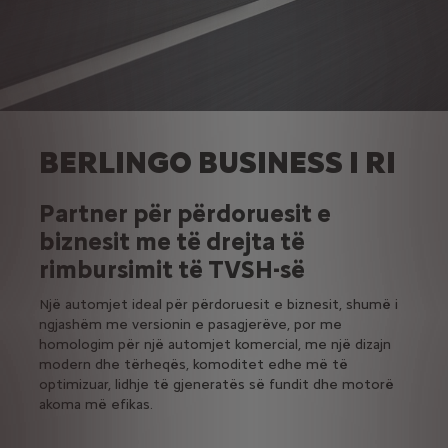
BERLINGO BUSINESS I RI
Partner për përdoruesit e
biznesit me të drejta të
rimbursimit të TVSH-së
Një automjet ideal për përdoruesit e biznesit, shumë i
ngjashëm me versionin e pasagjerëve, por me
homologim për një automjet komercial, me një dizajn
modern dhe tërheqës, komoditet edhe më të
optimizuar, lidhje të gjeneratës së fundit dhe motorë
akoma më efikas.