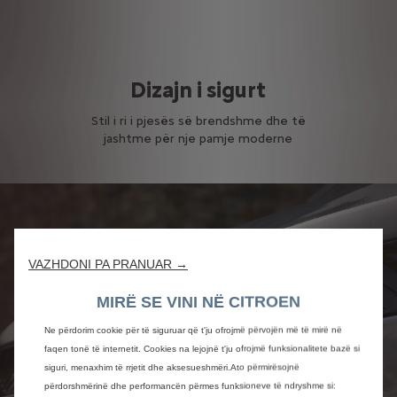
e
Dizajn i sigurt
Ko
dhe
Stil i ri i pjesës së brendshme dhe të
Komfo
jashtme për nje pamje moderne
VAZHDONI PA PRANUAR →
MIRË SE VINI NË CITROEN
Ne përdorim cookie për të siguruar që t'ju ofrojmë përvojën më të mirë në
faqen tonë të internetit. Cookies na lejojnë t'ju ofrojmë funksionalitete bazë si
siguri, menaxhim të rrjetit dhe aksesueshmëri.Ato përmirësojnë
përdorshmërinë dhe performancën përmes funksioneve të ndryshme si: