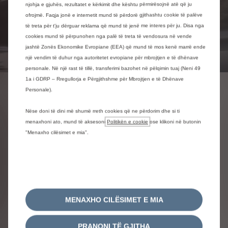
njohja e gjuhës, rezultatet e kërkimit dhe kështu përmirësojnë atë që ju
ofrojmë. Faqja jonë e internetit mund të përdorë gjithashtu cookie të palëve
të treta për t'ju dërguar reklama që mund të jenë me interes për ju. Disa nga
cookies mund të përpunohen nga palë të treta të vendosura në vende
jashtë Zonës Ekonomike Evropiane (EEA) që mund të mos kenë marrë ende
një vendim të duhur nga autoritetet evropiane për mbrojtjen e të dhënave
personale. Në një rast të tillë, transferimi bazohet në pëlqimin tuaj (Neni 49
1a i GDRP – Rregullorja e Përgjithshme për Mbrojtjen e të Dhënave
Personale).
Berlingo Business i ri
Nëse doni të dini më shumë rreth cookies që ne përdorim dhe si ti
Një automjet pune dhe
menaxhoni ato, mund të aksesoni
Politikën e cookie
ose klikoni në butonin
"Menaxho cilësimet e mia".
rekreacioni, i gjithanshëm,
ultra-modular dhe i gjerë, me
homologim N1 për ngarkesat
dhe pamjen e një automjeti
pasagjerësh
MENAXHO CILËSIMET E MIA
1
/
4
Précédent
Suivant
PRANONI TË GJITHA