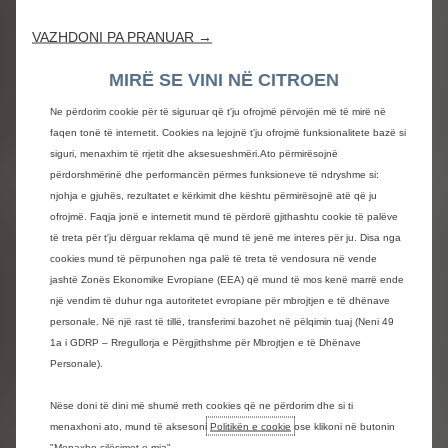
ulëse, një gamë të zgjeruar të opsioneve të motorit dhe të
njëjtin nivel komforti në bord. I kombinuar me një pozicionim
VAZHDONI PA PRANUAR →
çmimesh shumë konkurruese, ky version më i pjekur dhe
muskuloz është plotësisht në përputhje me pritshmëritë e
MIRË SE VINI NË CITROEN
tregut.
Një dizajn modern dhe koherent. C3 Aircross krejtësisht i ri
Ne përdorim cookie për të siguruar që t'ju ofrojmë përvojën më të mirë në
përfshin elementet e gjuhës së stilit të ri të Citroën-it,
faqen tonë të internetit. Cookies na lejojnë t'ju ofrojmë funksionalitete bazë si
koncepti Oli ishte manifestimi dhe C3 realizimi i parë. Dizajni
siguri, menaxhim të rrjetit dhe aksesueshmëri.Ato përmirësojnë
i tij integron kështu identitetin e ri të markës dhe një gjuhë
përdorshmërinë dhe performancën përmes funksioneve të ndryshme si:
formale të sigurt. Pjesa e përparme e saj shumë e
njohja e gjuhës, rezultatet e kërkimit dhe kështu përmirësojnë atë që ju
vertikalizuar shfaq me krenari logon e re të Citroën dhe
ofrojmë. Faqja jonë e internetit mund të përdorë gjithashtu cookie të palëve
përshtat karakteristikat e ndriçimit në 3 segmente
të treta për t'ju dërguar reklama që mund të jenë me interes për ju. Disa nga
ndriçuese. Shumë modern, stili i tij gjithashtu nxjerr në pah
cookies mund të përpunohen nga palë të treta të vendosura në vende
cilësinë dhe vëmendjen ndaj detajeve duke inkorporuar
jashtë Zonës Ekonomike Evropiane (EEA) që mund të mos kenë marrë ende
modelin chevron në disa elementë. Përveç këtyre grafikave,
një vendim të duhur nga autoritetet evropiane për mbrojtjen e të dhënave
Citroën luan me perceptimin e figures dhe personalizimin e
personale. Në një rast të tillë, transferimi bazohet në pëlqimin tuaj (Neni 49
tij duke thyer pamjen vertikale të modelit përmes një tavani
1a i GDRP – Rregullorja e Përgjithshme për Mbrojtjen e të Dhënave
me dy ngjyra që ofron dhe gjallëron C3 Aircross me thekse
Personale).
të përpikta ngjyrash, ndërthurje ngjyrash, të pranishme në
pjesen e parakolpit dhe parafrangës, të cilin klienti mund t'i
Nëse doni të dini më shumë rreth cookies që ne përdorim dhe si ti
ndryshojë sipas dëshirës.
menaxhoni ato, mund të aksesoni
Politikën e cookie
ose klikoni në butonin
Një SUV që përforcon karakterin e tij. C3 Aircross
"Menaxho cilësimet e mia".