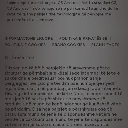
kabinë, një tjetër shenjë e C3 Aircross. Ashtu si sedani C3,
C3 Aircross i ri do të nxjerrë në pah komoditetin dhe do të
ketë të gjitha pajisjet dhe teknologjitë që përkojnë me
pritshmëritë e klienteve.
INFORMACIONE LIGJORE
POLITIKA E PRIVATËSISË
POLITIKA E COOKIES
PRANO COOKIES
PLANI I FAQES
Citroën 2025
Citroën do të bëjë përpjekje të arsyeshme për të
siguruar që përmbajtja e kësaj faqe interneti të jetë e
saktë dhe e përditësuar, por nuk pranon asnjë
përgjegjësi për çdo pretendim ose humbje që rrjedh
nga mbështetja në përmbajtjen e kësaj faqe interneti.
Disa nga informacionet në këtë faqe interneti mund të
mos jenë të sakta për shkak të ndryshimeve të
produktit që mund të kenë ndodhur që kur është vënë
në përdorim. Disa nga pajisjet e përshkruara ose të
paraqitura mund të jenë të disponueshme vetëm në
vende të caktuara ose mund të jenë të disponueshme
vetëm me një kosto shtesë. Citroën rezervon të