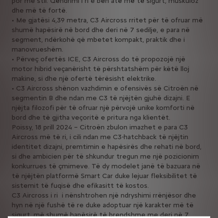
por me stil. Qëndrimi i ri e bën atë më të sigurt, muskuloz
dhe më të fortë.
• Me gjatësi 4,39 metra, C3 Aircross rritet për të ofruar më
shumë hapësirë ​​në bord dhe deri në 7 sedilje, e para në
segment, ndërkohë që mbetet kompakt, praktik dhe i
manovrueshëm.
• Përveç ofertës ICE, C3 Aircross do të propozojë një
motor hibrid veçanërisht të përshtatshëm për këtë lloj
makine, si dhe një ofertë tërësisht elektrike.
• C3 Aircross shënon vazhdimin e ofensivës së Citroën në
segmentin B dhe ndan me C3 të njëjtën gjuhë dizajni. E
njëjta filozofi për të ofruar një përvojë unike komforti në
bord dhe të gjitha veçoritë e pritura nga klientët.
Poissy, 18 prill 2024 – Citroën zbulon imazhet e para C3
Aircross më të ri, i cili ndan me C3-hatchback të njëjtin
identitet dizajni, premtimin e hapësirës dhe rehati në bord,
si dhe ambicien për të shkundur tregun me një pozicionim
konkurrues të çmimeve. Të dy modelet janë të bazuara në
të njëjtën platformë Smart Car duke lejuar fleksibilitet të
sistemit të fuqisë dhe efikasitt të kostos.
C3 Aircross i ri i nënshtrohen një ndryshimi rrënjësor dhe
hyn në një fushë të re duke adoptuar një karakter më të
sigurt, më shumë hapësirë ​​të brendshme me deri në 7