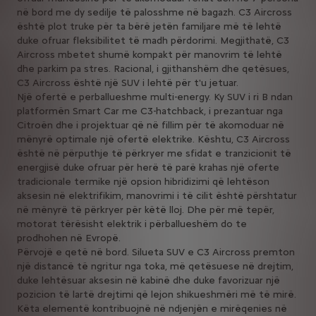
në bord me dy sedilje të palosshme në bagazh. C3 Aircross
është plot truke për ta bërë jetën familjare më të lehtë
duke ofruar fleksibilitet të madh përdorimi. Megjithatë, C3
Aircross mbetet shumë kompakt për manovrim të lehtë
dhe parkim pa stres. Racional, i gjithanshëm dhe qetësues,
C3 Aircross është një SUV i lehtë për t'u jetuar.
Një ofertë e perballueshme multi-energy. Ky SUV i ri B ndan
platformën Smart Car me C3-hatchback, i prezantuar nga
Citroën dhe i projektuar që në fillim për të akomoduar në
mënyrë optimale një ofertë elektrike. Kështu, C3 Aircross
është në përputhje të përkryer me sfidat e tranzicionit të
energjisë duke ofruar për herë të parë krahas një oferte
tradicionale termike një opsion hibridizimi që lehtëson
aksesin në elektrifikim, manovrimi i të cilit është përshtatur
në mënyrë të përkryer për këtë lloj. Dhe për më tepër,
motorat tërësisht elektrik i përballueshëm do te
prodhohen në Evropë.
Përvojë e qetë në bord. Silueta SUV e C3 Aircross premton
një distancë të ngritur nga toka, më qetësuese në drejtim,
duke lehtësuar aksesin në kabinë dhe duke favorizuar një
pozicion të lartë drejtimi që lejon shikueshmëri më të mirë.
Këta elementë kontribuojnë në ndjenjën e mirëqenies në