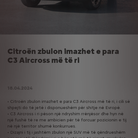
Citroën zbulon imazhet e para
C3 Aircross më të ri
18.04.2024
• Citroën zbulon imazhet e para C3 Aircross më të ri, i cili së
shpejti do të jetë i disponueshëm për shitje në Evropë.
• C3 Aircross i ri pëson një ndryshim rrënjësor dhe hyn në
një fushë të re me ambicien për të forcuar pozicionin e tij
në një territor shumë konkurrues.
• Dizajni i tij i jashtëm zbulon një SUV më të qëndrueshëm